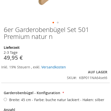
6er Garderobenbügel Set 501
Zum
Anfang
Premium natur n
der
Bildergalerie
Lieferzeit
springen
2-3 Tage
49,95 €
Inkl. 19% Steuern
,
exkl.
Versandkosten
AUF LAGER
SKU
KBP011NA64set6
Garderobenbügel - Konfiguration
Breite: 45 cm - Farbe: buche natur lackiert - Haken: silber
Anzahl