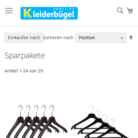
Direkt
zum
Such
Me
Inhalt
In
Sortieren nach
Einkaufen nach
ab
Re
Sparpakete
Artikel
1
-
24
von
29