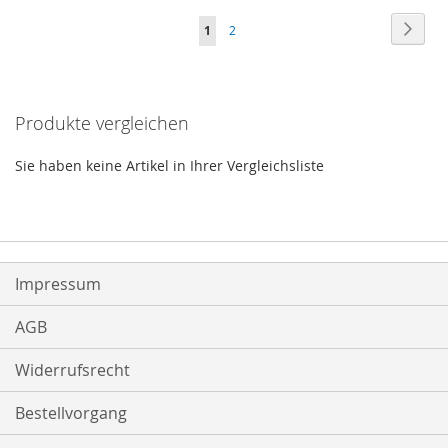
Seite
Seite
Weite
Sie
Seite
1
2
HINZUFÜGEN
HINZUFÜGEN
lesen
gerade
Produkte vergleichen
Seite
Sie haben keine Artikel in Ihrer Vergleichsliste
Impressum
AGB
Widerrufsrecht
Bestellvorgang