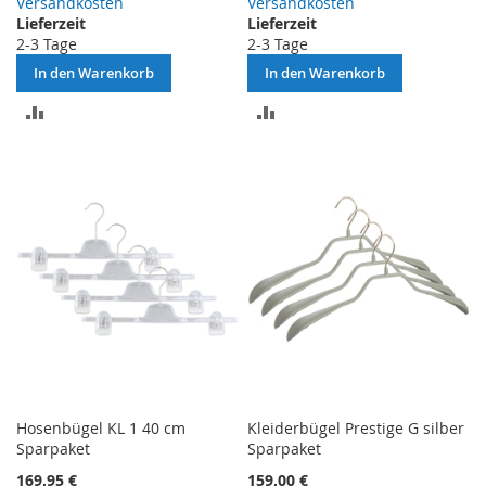
Versandkosten
Versandkosten
Lieferzeit
Lieferzeit
2-3 Tage
2-3 Tage
In den Warenkorb
In den Warenkorb
ZUR
ZUR
VERGLEICHSLISTE
VERGLEICHSLISTE
HINZUFÜGEN
HINZUFÜGEN
Hosenbügel KL 1 40 cm
Kleiderbügel Prestige G silber
Sparpaket
Sparpaket
169,95 €
159,00 €