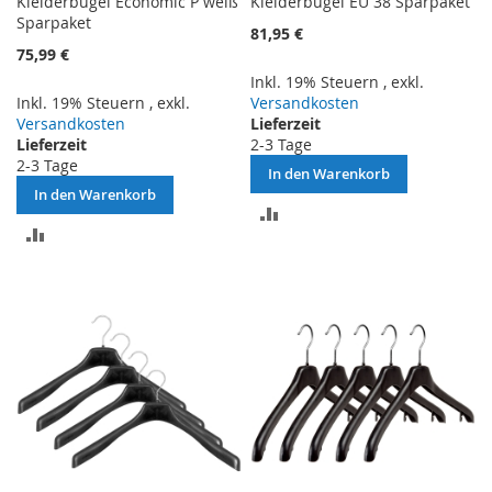
Kleiderbügel Economic P weiß
Kleiderbügel EU 38 Sparpaket
Sparpaket
81,95 €
75,99 €
Inkl. 19% Steuern
,
exkl.
Inkl. 19% Steuern
,
exkl.
Versandkosten
Versandkosten
Lieferzeit
Lieferzeit
2-3 Tage
2-3 Tage
In den Warenkorb
In den Warenkorb
ZUR
ZUR
VERGLEICHSLISTE
VERGLEICHSLISTE
HINZUFÜGEN
HINZUFÜGEN