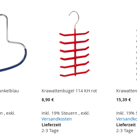
unkelblau
Krawattenbügel 114 KH rot
Krawatte
8,90 €
15,39 €
rn
,
exkl.
Inkl. 19% Steuern
,
exkl.
Inkl. 19%
Versandkosten
Versandk
Lieferzeit
Lieferzeit
2-3 Tage
2-3 Tage