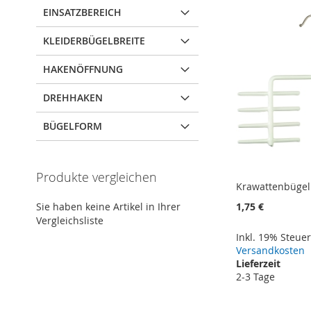
EINSATZBEREICH
KLEIDERBÜGELBREITE
HAKENÖFFNUNG
DREHHAKEN
BÜGELFORM
Produkte vergleichen
Krawattenbüge
1,75 €
Sie haben keine Artikel in Ihrer
Vergleichsliste
Inkl. 19% Steue
Versandkosten
Lieferzeit
2-3 Tage
In den Warenkorb
In den Warenkorb
In den Warenkorb
In den Warenkorb