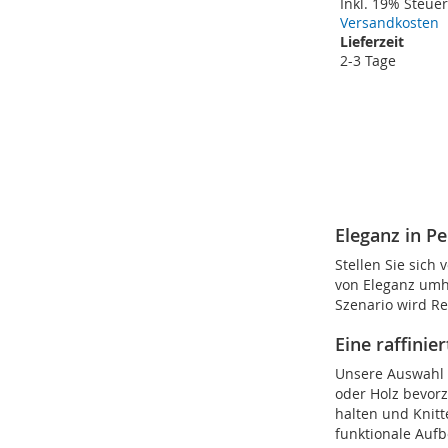
Inkl. 19% Steue
Versandkosten
Lieferzeit
2-3 Tage
In den Warenkorb
In den Warenkorb
In den Warenkorb
In den Warenkorb
ZUR
ZUR
ZUR
ZUR
VERGLEICHSLISTE
VERGLEICHSLISTE
VERGLEICHSLISTE
VERGLEICHSLISTE
HINZUFÜGEN
HINZUFÜGEN
HINZUFÜGEN
HINZUFÜGEN
Eleganz in Pe
Stellen Sie sich 
von Eleganz umhü
Szenario wird Re
Eine raffinie
Unsere Auswahl a
oder Holz bevorz
halten und Knitt
funktionale Auf