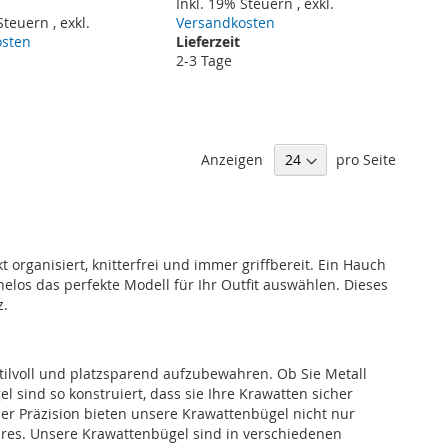
Inkl. 19% Steuern
,
exkl.
 Steuern
,
exkl.
Versandkosten
osten
Lieferzeit
2-3 Tage
Anzeigen
pro Seite
t organisiert, knitterfrei und immer griffbereit. Ein Hauch
elos das perfekte Modell für Ihr Outfit auswählen. Dieses
z.
tilvoll und platzsparend aufzubewahren. Ob Sie Metall
 sind so konstruiert, dass sie Ihre Krawatten sicher
er Präzision bieten unsere Krawattenbügel nicht nur
ires. Unsere Krawattenbügel sind in verschiedenen