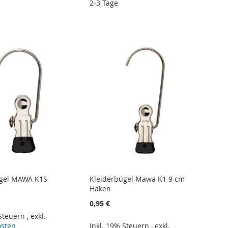
2-3 Tage
ügel MAWA K1S
Kleiderbügel Mawa K1 9 cm
Haken
0,95 €
 Steuern
,
exkl.
osten
Inkl. 19% Steuern
,
exkl.