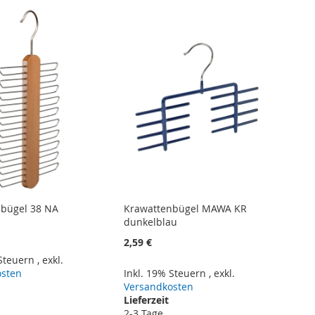
nbügel 38 NA
Krawattenbügel MAWA KR
dunkelblau
2,59 €
 Steuern
,
exkl.
osten
Inkl. 19% Steuern
,
exkl.
Versandkosten
Lieferzeit
2-3 Tage