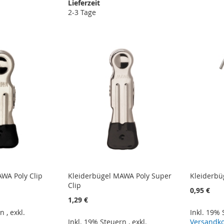
Lieferzeit
2-3 Tage
WA Poly Clip
Kleiderbügel MAWA Poly Super
Kleiderb
Clip
0,95 €
1,29 €
rn
,
exkl.
Inkl. 19%
Inkl. 19% Steuern
,
exkl.
Versandk