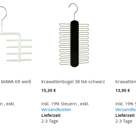
l MAWA KR weiß
Krawattenbügel 38 NA schwarz
Krawatten
15,39 €
13,90 €
rn
,
exkl.
Inkl. 19% Steuern
,
exkl.
Inkl. 19%
Versandkosten
Versandk
Lieferzeit
Lieferzeit
2-3 Tage
2-3 Tage