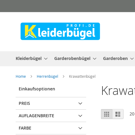
Direkt
zum
Inhalt
Kleiderbügel
Garderobenbügel
Garderoben
Home
Herrenbügel
Krawattenbügel
Krawa
Einkaufsoptionen
PREIS
Ansicht
Raster
Liste
20
AUFLAGENBREITE
als
FARBE