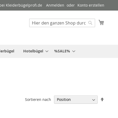
ei Kleiderbügelprofi.de
Anmelden
Konto erstellen
Mein W
Suche
Suche
derbügel
Hotelbügel
%SALE%
In
Sortieren nach
absteig
Reihenf