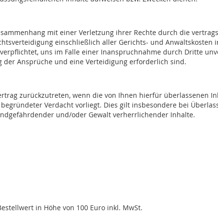
m Zusammenhang mit einer Verletzung ihrer Rechte durch die vert
erteidigung einschließlich aller Gerichts- und Anwaltskosten in ge
d verpflichtet, uns im Falle einer Inanspruchnahme durch Dritte un
ng der Ansprüche und eine Verteidigung erforderlich sind.
rtrag zurückzutreten, wenn die von Ihnen hierfür überlassenen In
begründeter Verdacht vorliegt. Dies gilt insbesondere bei Überlass
gendgefährdender und/oder Gewalt verherrlichender Inhalte.
estellwert in Höhe von 100 Euro inkl. MwSt.