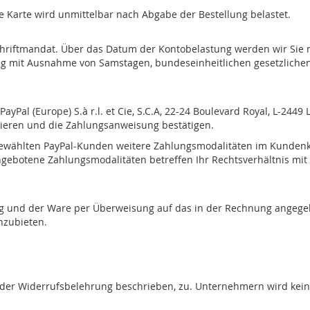
re Karte wird unmittelbar nach Abgabe der Bestellung belastet.
schriftmandat. Über das Datum der Kontobelastung werden wir Sie
rktag mit Ausnahme von Samstagen, bundeseinheitlichen gesetzlich
Pal (Europe) S.à r.l. et Cie, S.C.A, 22-24 Boulevard Royal, L-244
timieren und die Zahlungsanweisung bestätigen.
sgewählten PayPal-Kunden weitere Zahlungsmodalitäten im Kundenk
angebotene Zahlungsmodalitäten betreffen Ihr Rechtsverhältnis mit
g und der Ware per Überweisung auf das in der Rechnung angegebe
nzubieten.
n der Widerrufsbelehrung beschrieben, zu. Unternehmern wird kein 