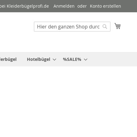
ei Kleiderbügelprofi.de
Anmelden
Konto erstellen
Mein W
Suche
Suche
derbügel
Hotelbügel
%SALE%