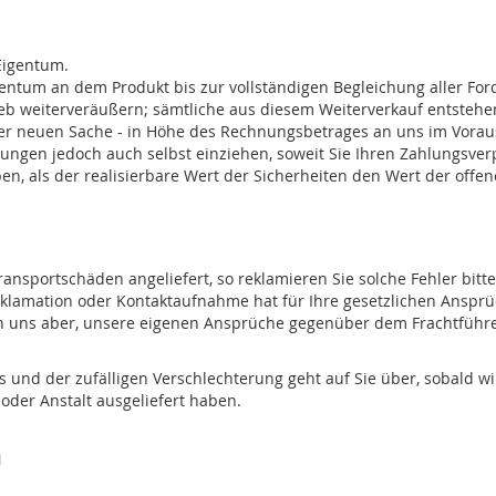
Eigentum.
entum an dem Produkt bis zur vollständigen Begleichung aller Fo
ieb weiterveräußern; sämtliche aus diesem Weiterverkauf entsteh
r neuen Sache - in Höhe des Rechnungsbetrages an uns im Voraus
rungen jedoch auch selbst einziehen, soweit Sie Ihren Zahlungsv
ben, als der realisierbare Wert der Sicherheiten den Wert der off
ansportschäden angeliefert, so reklamieren Sie solche Fehler bitt
eklamation oder Kontaktaufnahme hat für Ihre gesetzlichen Anspr
en uns aber, unsere eigenen Ansprüche gegenüber dem Frachtführ
s und der zufälligen Verschlechterung geht auf Sie über, sobald w
der Anstalt ausgeliefert haben.
n