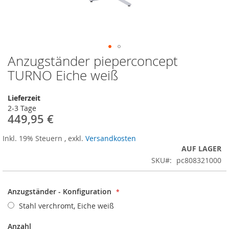
Anzugständer pieperconcept
Zum
Anfang
TURNO Eiche weiß
der
Bildergalerie
Lieferzeit
springen
2-3 Tage
449,95 €
Inkl. 19% Steuern
,
exkl.
Versandkosten
AUF LAGER
SKU
pc808321000
Anzugständer - Konfiguration
Stahl verchromt, Eiche weiß
Anzahl