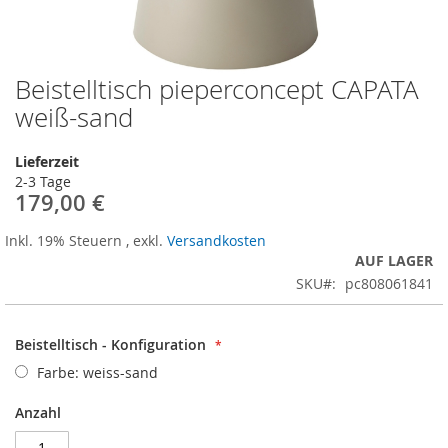
Beistelltisch pieperconcept CAPATA
Zum
Anfang
weiß-sand
der
Bildergalerie
Lieferzeit
springen
2-3 Tage
179,00 €
Inkl. 19% Steuern
,
exkl.
Versandkosten
AUF LAGER
SKU
pc808061841
Beistelltisch - Konfiguration
Farbe: weiss-sand
Anzahl