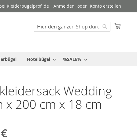
ei Kleiderbügelprofi.de
Anmelden
Konto erstellen
Mein W
Suche
Suche
derbügel
Hotelbügel
%SALE%
kleidersack Wedding
 x 200 cm x 18 cm
 €