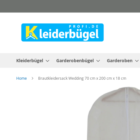
Direkt
zum
Inhalt
Kleiderbügel
Garderobenbügel
Garderoben
Home
Brautkleidersack Wedding 70 cm x 200 cm x 18 cm
Zum
Ende
der
Bildergalerie
springen