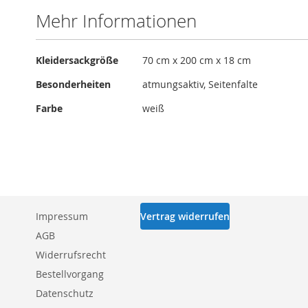
Mehr Informationen
Mehr
Kleidersackgröße
70 cm x 200 cm x 18 cm
Informationen
Besonderheiten
atmungsaktiv, Seitenfalte
Farbe
weiß
Impressum
Vertrag widerrufen
AGB
Widerrufsrecht
Bestellvorgang
Datenschutz