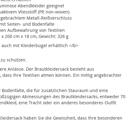
luminöse Abendkleider geeignet
ktivem Vliesstoff (PP, non-woven)
ngebrachtem Metall-Reißverschluss
mit Seiten- und Bodenfalte
eien Aufbewahrung von Textilien
x 200 cm x 18 cm, Gewicht: 326 g
auch mit Kleiderbügel erhältlich </b>
 zu schützen.
ere Anlässe. Der Brautkleidersack besteht aus
, dass Ihre Textilien atmen können. Ein mittig angebrachter
 Bodenfalte, die für zusätzlichen Stauraum und eine
roßzügigen Abmessungen des Brautkleidersacks, entweder 70
bendkleid, eine Tracht oder ein anderes besonderes Outfit
leidersack haben Sie die Gewissheit, dass Ihre besonderen