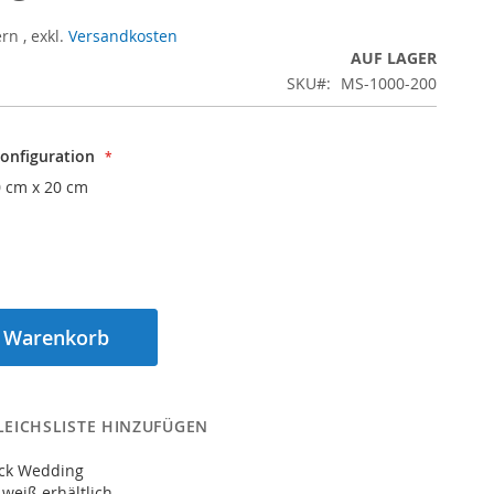
ern
,
exkl.
Versandkosten
AUF LAGER
SKU
MS-1000-200
Konfiguration
0 cm x 20 cm
n Warenkorb
LEICHSLISTE HINZUFÜGEN
ack Wedding
 weiß erhältlich