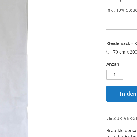
Inkl. 19% Steu
Kleidersack - 
70 cm x 20
Anzahl
In de
ZUR VERG
Brautkleiders
✓ in der Farbe