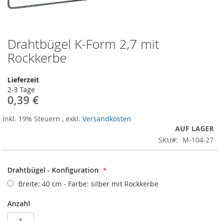
Drahtbügel K-Form 2,7 mit
Zum
Anfang
Rockkerbe
der
Bildergalerie
Lieferzeit
springen
2-3 Tage
0,39 €
Inkl. 19% Steuern
,
exkl.
Versandkosten
AUF LAGER
SKU
M-104-27
Drahtbügel - Konfiguration
Breite: 40 cm - Farbe: silber mit Rockkerbe
Anzahl