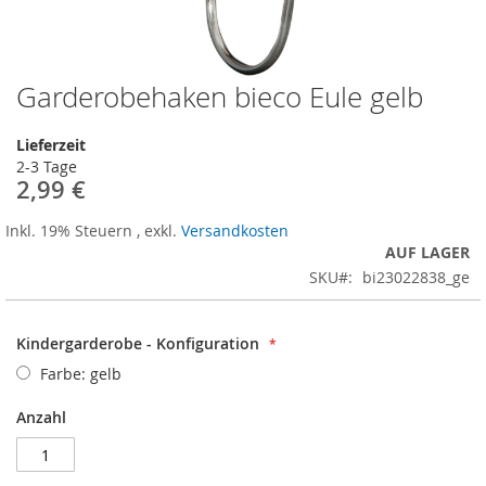
Garderobehaken bieco Eule gelb
Zum
Anfang
der
Lieferzeit
Bildergalerie
2-3 Tage
springen
2,99 €
Inkl. 19% Steuern
,
exkl.
Versandkosten
AUF LAGER
SKU
bi23022838_ge
Kindergarderobe - Konfiguration
Farbe: gelb
Anzahl