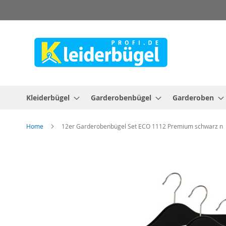
Direkt
zum
Inhalt
Kleiderbügel
Garderobenbügel
Garderoben
Home
12er Garderobenbügel Set ECO 1112 Premium schwarz n
Zum
Ende
der
Bildergalerie
springen