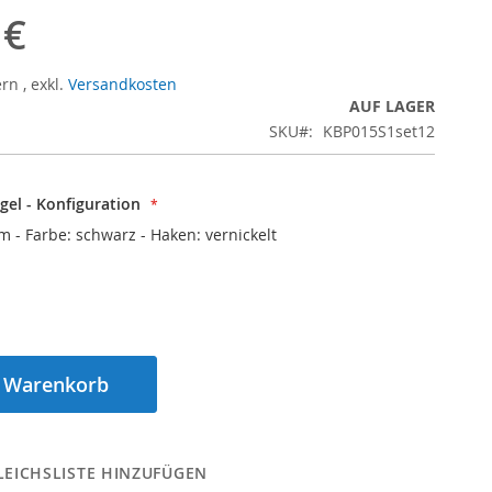
 €
ern
,
exkl.
Versandkosten
AUF LAGER
SKU
KBP015S1set12
el - Konfiguration
cm - Farbe: schwarz - Haken: vernickelt
n Warenkorb
LEICHSLISTE HINZUFÜGEN