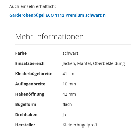
Auch einzeln erhältlich:
Garderobenbügel ECO 1112 Premium schwarz n
Mehr Informationen
Mehr
Farbe
schwarz
Informationen
Einsatzbereich
Jacken, Mäntel, Oberbekleidung
Kleiderbügelbreite
41 cm
Auflagenbreite
10 mm
Hakenöffnung
42 mm
Bügelform
flach
Drehhaken
Ja
Hersteller
Kleiderbügelprofi