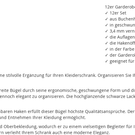
12er Garderob
✓ 12er Set
✓ aus Buchenho
✓ in geschwu
✓ 3,4 mm verni
✓ die Auflage
✓ die Hakenöf
✓ in der Farbe
✓ der Gardero
✓ geeignet für
 stilvolle Ergänzung für Ihren Kleiderschrank. Organisieren Sie
reite Bügel durch seine ergonomische, geschwungene Form und die
ennoch elegant zu organisieren. Die hochglänzende schwarze Lacki
baren Haken erfüllt dieser Bügel höchste Qualitätsansprüche. Der 
und Entnehmen Ihrer Kleidung ermöglicht.
d Oberbekleidung, wodurch er zu einem vielseitigen Begleiter für
ern verleiht Ihrem Schrank auch eine moderne Eleganz.