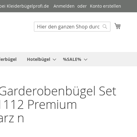
ei Kleiderbügelprofi.de
Anmelden
Konto erstellen
Mein W
Suche
Suche
derbügel
Hotelbügel
%SALE%
Garderobenbügel Set
1112 Premium
rz n