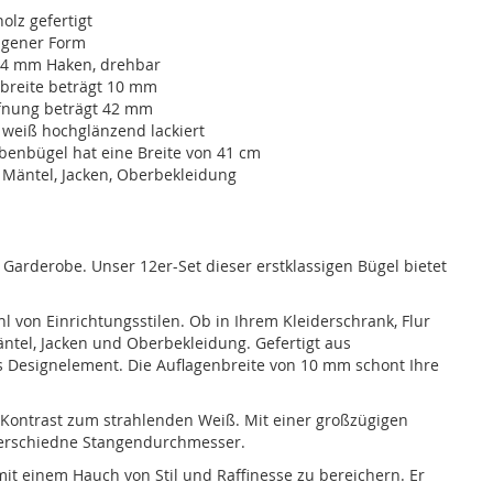
lz gefertigt
ngener Form
,4 mm Haken, drehbar
nbreite beträgt 10 mm
fnung beträgt 42 mm
 weiß hochglänzend lackiert
benbügel hat eine Breite von 41 cm
 Mäntel, Jacken, Oberbekleidung
arderobe. Unser 12er-Set dieser erstklassigen Bügel bietet
l von Einrichtungsstilen. Ob in Ihrem Kleiderschrank, Flur
äntel, Jacken und Oberbekleidung. Gefertigt aus
s Designelement. Die Auflagenbreite von 10 mm schont Ihre
 Kontrast zum strahlenden Weiß. Mit einer großzügigen
verschiedne Stangendurchmesser.
t einem Hauch von Stil und Raffinesse zu bereichern. Er