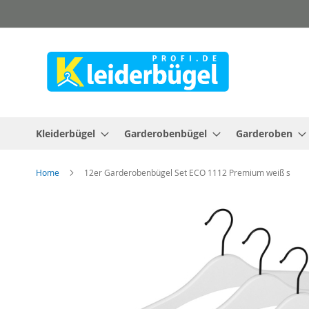
Direkt
zum
Inhalt
Kleiderbügel
Garderobenbügel
Garderoben
Home
12er Garderobenbügel Set ECO 1112 Premium weiß s
Zum
Ende
der
Bildergalerie
springen