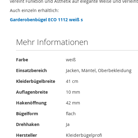
vereint Funktion und Ästhetik auf elegante Weise und verleih
Auch einzeln erhältlich:
Garderobenbügel ECO 1112 weiß s
Mehr Informationen
Mehr
Farbe
weiß
Informationen
Einsatzbereich
Jacken, Mäntel, Oberbekleidung
Kleiderbügelbreite
41 cm
Auflagenbreite
10 mm
Hakenöffnung
42 mm
Bügelform
flach
Drehhaken
Ja
Hersteller
Kleiderbügelprofi