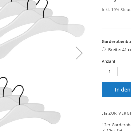
Inkl. 19% Steu
Garderobenbüg
Breite: 41 
Anzahl
In de
ZUR VERG
12er Garderob
✓ 12er Set