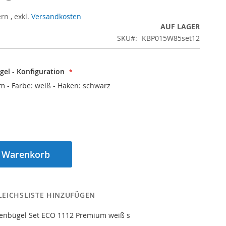
ern
,
exkl.
Versandkosten
AUF LAGER
SKU
KBP015W85set12
el - Konfiguration
cm - Farbe: weiß - Haken: schwarz
n Warenkorb
LEICHSLISTE HINZUFÜGEN
enbügel Set ECO 1112 Premium weiß s