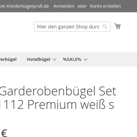
ei Kleiderbügelprofi.de
Anmelden
Konto erstellen
Mein W
Suche
Suche
derbügel
Hotelbügel
%SALE%
Garderobenbügel Set
1112 Premium weiß s
 €