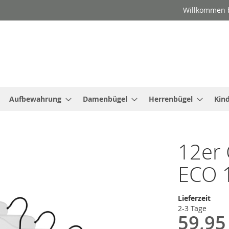
Willkommen b
Aufbewahrung
Damenbügel
Herrenbügel
Kin
12er 
ECO 
Lieferzeit
2-3 Tage
59,95