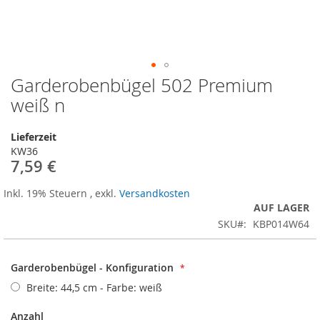
Garderobenbügel 502 Premium
Zum
Anfang
weiß n
der
Bildergalerie
Lieferzeit
springen
KW36
7,59 €
Inkl. 19% Steuern
,
exkl.
Versandkosten
AUF LAGER
SKU
KBP014W64
Garderobenbügel - Konfiguration
Breite: 44,5 cm - Farbe: weiß
Anzahl