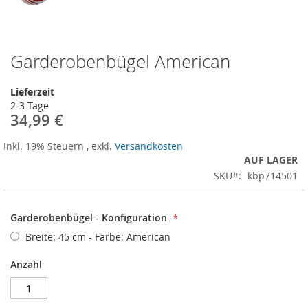
Garderobenbügel American
Zum
Anfang
der
Lieferzeit
Bildergalerie
2-3 Tage
springen
34,99 €
Inkl. 19% Steuern
,
exkl.
Versandkosten
AUF LAGER
SKU
kbp714501
Garderobenbügel - Konfiguration
Breite: 45 cm - Farbe: American
Anzahl