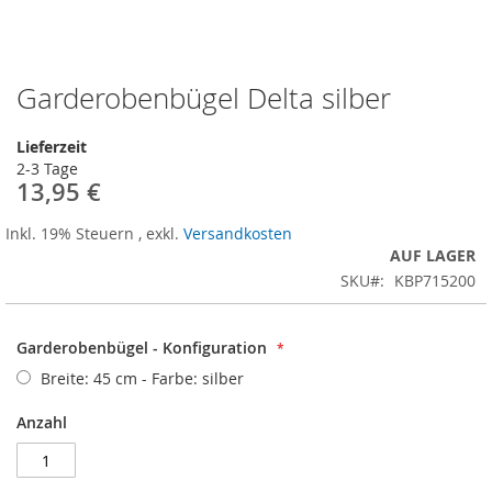
Garderobenbügel Delta silber
Zum
Anfang
der
Lieferzeit
Bildergalerie
2-3 Tage
springen
13,95 €
Inkl. 19% Steuern
,
exkl.
Versandkosten
AUF LAGER
SKU
KBP715200
Garderobenbügel - Konfiguration
Breite: 45 cm - Farbe: silber
Anzahl