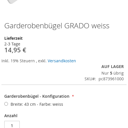
Garderobenbügel GRADO weiss
Zum
Anfang
der
Lieferzeit
Bildergalerie
2-3 Tage
springen
14,95 €
Inkl. 19% Steuern
,
exkl.
Versandkosten
AUF LAGER
Nur
5
übrig
SKU
pc873961000
Garderobenbügel - Konfiguration
Breite: 43 cm - Farbe: weiss
Anzahl