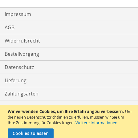
Impressum
AGB
Widerrufsrecht
Bestellvorgang
Datenschutz
Lieferung
Zahlungsarten
Kontakt
Wir verwenden Cookies, um Ihre Erfahrung zu verbessern.
Um
die neuen Datenschutzrichtlinien zu erfüllen, müssen wir Sie um
Ihre Zustimmung für Cookies fragen.
Weitere Informationen
Vertrag widerrufen
Cookies zulassen
Copyright © 2010 - 2026 Kleiderbuegelprofi.de