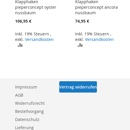
Klapphaken
Klapphaken
pieperconcept oyster
pieperconcept ancora
nussbaum
nussbaum
106,95 €
74,95 €
Inkl. 19% Steuern
,
Inkl. 19% Steuern
,
exkl.
Versandkosten
exkl.
Versandkosten
ZUR
ZUR
VERGLEICHSLISTE
VERGLEICHSLISTE
HINZUFÜGEN
HINZUFÜGEN
Impressum
Vertrag widerrufen
AGB
Widerrufsrecht
Bestellvorgang
Datenschutz
Lieferung