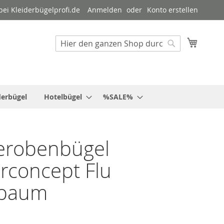
ei Kleiderbügelprofi.de
Anmelden
Konto erstellen
Mein W
Suche
Suche
derbügel
Hotelbügel
%SALE%
erobenbügel
rconcept Flu
baum