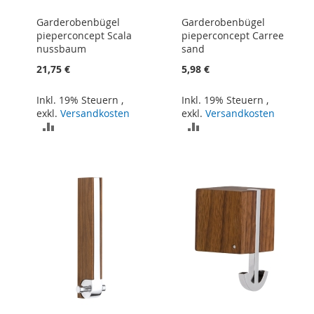
Garderobenbügel
Garderobenbügel
pieperconcept Scala
pieperconcept Carree
nussbaum
sand
21,75 €
5,98 €
Inkl. 19% Steuern
,
Inkl. 19% Steuern
,
exkl.
Versandkosten
exkl.
Versandkosten
ZUR
ZUR
VERGLEICHSLISTE
VERGLEICHSLISTE
HINZUFÜGEN
HINZUFÜGEN