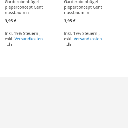
Garderobenbügel
Garderobenbügel
pieperconcept Gent
pieperconcept Gent
nussbaum n
nussbaum m
3,95 €
3,95 €
Inkl. 19% Steuern
,
Inkl. 19% Steuern
,
exkl.
Versandkosten
exkl.
Versandkosten
ZUR
ZUR
VERGLEICHSLISTE
VERGLEICHSLISTE
HINZUFÜGEN
HINZUFÜGEN