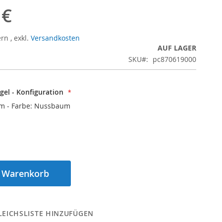
 €
ern
,
exkl.
Versandkosten
AUF LAGER
SKU
pc870619000
el - Konfiguration
 cm - Farbe: Nussbaum
n Warenkorb
LEICHSLISTE HINZUFÜGEN