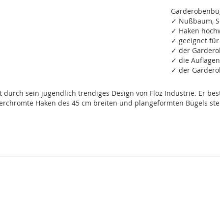
Garderobenbüg
✓ Nußbaum, Sch
✓ Haken hochw
✓ geeignet für
✓ der Gardero
✓ die Auflage
✓ der Gardero
urch sein jugendlich trendiges Design von Flöz Industrie. Er bes
erchromte Haken des 45 cm breiten und plangeformten Bügels stell