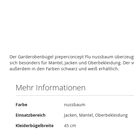
Zum
Anfang
der
Bildergalerie
springen
Der Garderobenbügel pieperconcept Flu nussbaum überzeugt d
sich besonders für Mäntel, Jacken und Oberbekleidung. Der v
außerdem in den Farben schwarz und weiß erhältlich.
Mehr Informationen
Mehr
Farbe
nussbaum
Informationen
Einsatzbereich
Jacken, Mäntel, Oberbekleidung
Kleiderbügelbreite
45 cm