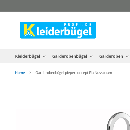
Direkt
zum
Inhalt
Kleiderbügel
Garderobenbügel
Garderoben
Home
Garderobenbügel pieperconcept Flu Nussbaum
Zum
Ende
der
Bildergalerie
springen