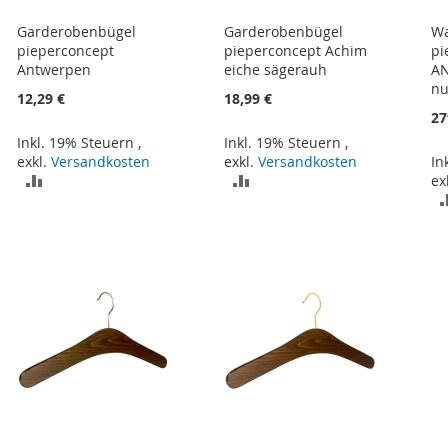
Garderobenbügel
Garderobenbügel
Wa
pieperconcept
pieperconcept Achim
pi
Antwerpen
eiche sägerauh
A
n
12,29 €
18,99 €
27
Inkl. 19% Steuern
,
Inkl. 19% Steuern
,
exkl.
Versandkosten
exkl.
Versandkosten
In
ZUR
ZUR
ex
VERGLEICHSLISTE
VERGLEICHSLISTE
HINZUFÜGEN
HINZUFÜGEN