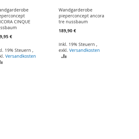
ndgarderobe
Wandgarderobe
eperconcept
pieperconcept ancora
NCORA CINQUE
tre nussbaum
ussbaum
189,90 €
9,95 €
Inkl. 19% Steuern
,
kl. 19% Steuern
,
exkl.
Versandkosten
ZUR
kl.
Versandkosten
ZUR
VERGLEICHSLISTE
VERGLEICHSLISTE
HINZUFÜGEN
HINZUFÜGEN