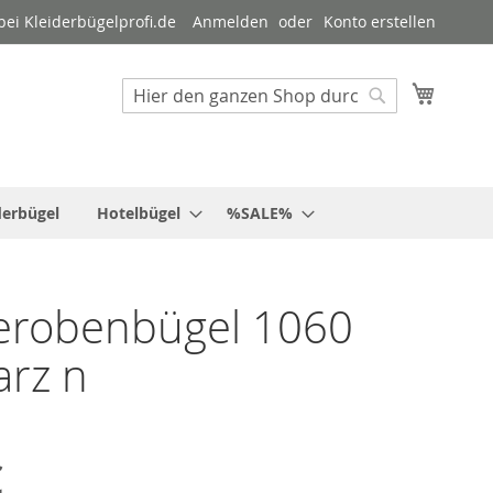
ei Kleiderbügelprofi.de
Anmelden
Konto erstellen
Mein W
Suche
Suche
derbügel
Hotelbügel
%SALE%
erobenbügel 1060
rz n
€