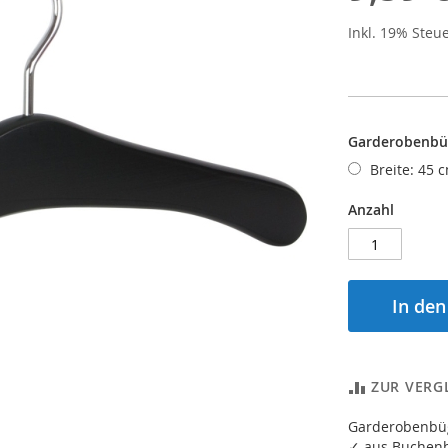
Inkl. 19% Steu
Garderobenbüg
Breite: 45 
Anzahl
In de
ZUR VERG
Garderobenbüg
✓ aus Buchenho