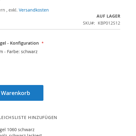
ern
,
exkl.
Versandkosten
AUF LAGER
SKU
KBP012S12
el - Konfiguration
cm - Farbe: schwarz
n Warenkorb
LEICHSLISTE HINZUFÜGEN
el 1060 schwarz
lz, schwarz lackiert