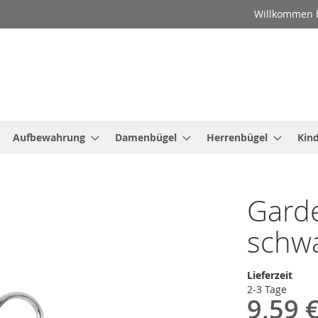
Willkommen b
Aufbewahrung
Damenbügel
Herrenbügel
Kin
Gard
schwa
Lieferzeit
2-3 Tage
9,59 