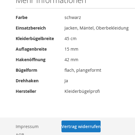
Mehr Informationen
Mehr
Farbe
schwarz
Informationen
Einsatzbereich
Jacken, Mäntel, Oberbekleidung
Kleiderbügelbreite
45 cm
Auflagenbreite
15 mm
Hakenöffnung
42 mm
Bügelform
flach, plangeformt
Drehhaken
Ja
Hersteller
Kleiderbügelprofi
Impressum
Vertrag widerrufen
AGB