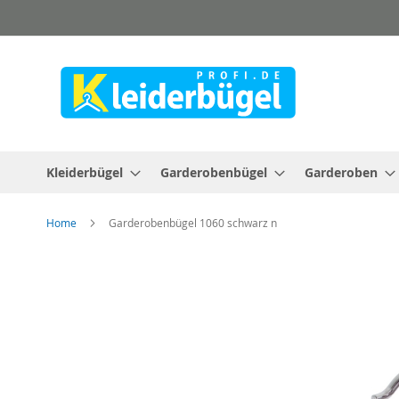
Direkt
zum
Inhalt
Kleiderbügel
Garderobenbügel
Garderoben
Home
Garderobenbügel 1060 schwarz n
Zum
Ende
der
Bildergalerie
springen