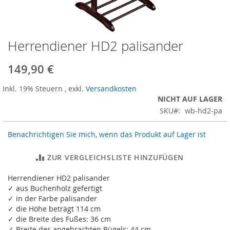
Herrendiener HD2 palisander
Zum
Anfang
der
149,90 €
Bildergalerie
springen
Inkl. 19% Steuern
,
exkl.
Versandkosten
NICHT AUF LAGER
SKU
wb-hd2-pa
Benachrichtigen Sie mich, wenn das Produkt auf Lager ist
ZUR VERGLEICHSLISTE HINZUFÜGEN
Herrendiener HD2 palisander
✓ aus Buchenholz gefertigt
✓ in der Farbe palisander
✓ die Höhe beträgt 114 cm
✓ die Breite des Fußes: 36 cm
✓ Breite des angebrachten Bügels: 44 cm