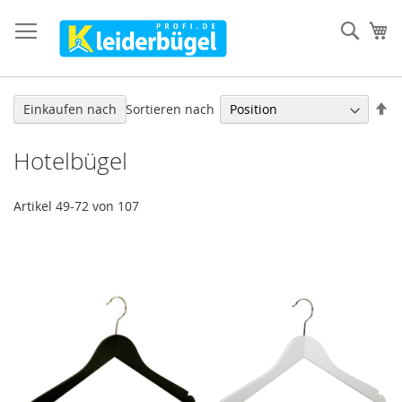
Direkt
zum
Such
Me
Inhalt
In
Sortieren nach
Einkaufen nach
ab
Re
Hotelbügel
Artikel
49
-
72
von
107