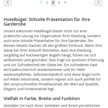
Seite
Seite
Zurück
Seite
Weite
Seite
Seite
Sie
Seite
Seite
1
2
3
4
5
HINZUFÜGEN
HINZUFÜGEN
lesen
gerade
Hotelbügel: Stilvolle Präsentation für Ihre
Garderobe
Seite
Unsere exklusiven Hotelbügel bieten nicht nur eine
praktische Lösung zur Organisation Ihrer Kleidung, sondern
auch eine stilvolle Präsentation für Ihre Garderobe. Die
kleinen Details machen oft den größten Eindruck. Wenn Ihre
Gäste bei ihrer Ankunft feststellen, dass ihre Kleidung
sorgfältig auf hochwertigen Bügeln hängt, fühlen sie sich
willkommen und geschätzt. Dies trägt zur positiven Erfahrung
und zur Zufriedenheit der Gäste bei. Ein zufriedener Gast
wird wahrscheinlich wiederkommen und Ihr Hotel
weiterempfehlen. Selbstverständlich sind diese Bügel nicht
auf Hotels beschränkt, sondern eignen sich auch perfekt für
den anspruchsvollen Privathaushalt, der Wert auf Qualität,
Eleganz und Funktionalität legt.
Vielfalt in Farbe, Breite und Funktion
Gestalten Sie nach Ihren Vorlieben und Ihrem persönlichen