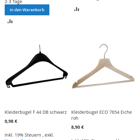
2-3 Tage
ZUR
In den Warenkorb
VERGLEICHSLISTE
ZUR
HINZUFÜGEN
VERGLEICHSLISTE
HINZUFÜGEN
Kleiderbügel F 44 DB schwarz
Kleiderbügel ECO 7654 Eiche
roh
0,98 €
8,90 €
Inkl. 19% Steuern
,
exkl.