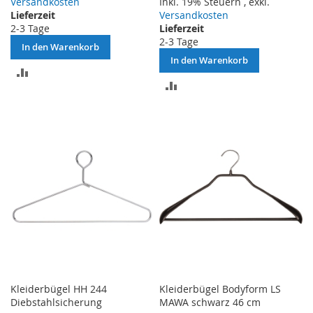
Versandkosten
Inkl. 19% Steuern
,
exkl.
Lieferzeit
Versandkosten
2-3 Tage
Lieferzeit
2-3 Tage
In den Warenkorb
In den Warenkorb
ZUR
ZUR
VERGLEICHSLISTE
VERGLEICHSLISTE
HINZUFÜGEN
HINZUFÜGEN
Kleiderbügel HH 244
Kleiderbügel Bodyform LS
Diebstahlsicherung
MAWA schwarz 46 cm