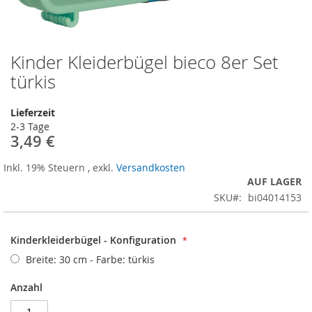
Kinder Kleiderbügel bieco 8er Set
Zum
Anfang
türkis
der
Bildergalerie
Lieferzeit
springen
2-3 Tage
3,49 €
Inkl. 19% Steuern
,
exkl.
Versandkosten
AUF LAGER
SKU
bi04014153
Kinderkleiderbügel - Konfiguration
Breite: 30 cm - Farbe: türkis
Anzahl