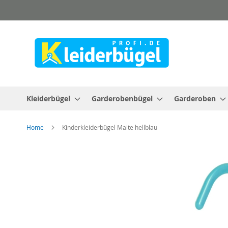
Direkt
zum
Inhalt
Kleiderbügel
Garderobenbügel
Garderoben
Home
Kinderkleiderbügel Malte hellblau
Zum
Ende
der
Bildergalerie
springen