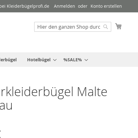
ei Kleiderbügelprofi.de
Anmelden
Konto erstellen
Mein W
Suche
Suche
derbügel
Hotelbügel
%SALE%
rkleiderbügel Malte
lau
€