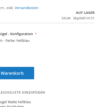
ern
,
exkl.
Versandkosten
AUF LAGER
SKU
kbp04014151
ügel - Konfiguration
cm - Farbe: hellblau
n Warenkorb
LEICHSLISTE HINZUFÜGEN
ügel Malte hellblau
tigen Rockhaken