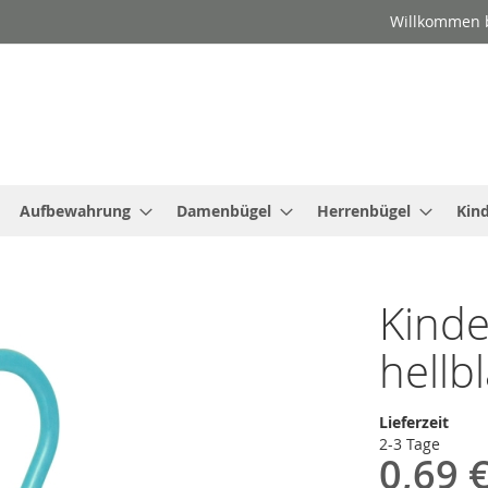
Willkommen b
Aufbewahrung
Damenbügel
Herrenbügel
Kin
Kinde
hellb
Lieferzeit
2-3 Tage
0,69 