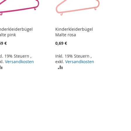
nderkleiderbügel
Kinderkleiderbügel
lte pink
Malte rosa
69 €
0,69 €
kl. 19% Steuern
,
Inkl. 19% Steuern
,
kl.
Versandkosten
exkl.
Versandkosten
ZUR
ZUR
VERGLEICHSLISTE
VERGLEICHSLISTE
HINZUFÜGEN
HINZUFÜGEN