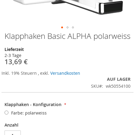
Klapphaken Basic ALPHA polarweiss
Zum
Anfang
der
Lieferzeit
Bildergalerie
2-3 Tage
springen
13,69 €
Inkl. 19% Steuern
,
exkl.
Versandkosten
AUF LAGER
SKU
wk50554100
Klapphaken - Konfiguration
Farbe: polarweiss
Anzahl