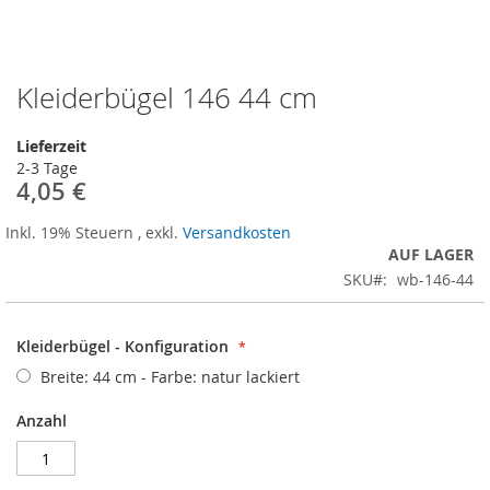
Kleiderbügel 146 44 cm
Zum
Anfang
der
Lieferzeit
Bildergalerie
2-3 Tage
springen
4,05 €
Inkl. 19% Steuern
,
exkl.
Versandkosten
AUF LAGER
SKU
wb-146-44
Kleiderbügel - Konfiguration
Breite: 44 cm - Farbe: natur lackiert
Anzahl