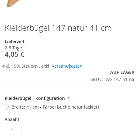
Kleiderbügel 147 natur 41 cm
Zum
Anfang
der
Lieferzeit
Bildergalerie
2-3 Tage
springen
4,05 €
Inkl. 19% Steuern
,
exkl.
Versandkosten
AUF LAGER
SKU
wb-147-41-na
Kleiderbügel - Konfiguration
Breite: 41 cm - Farbe: buche natur lackiert
Anzahl