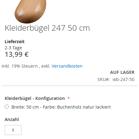
Kleiderbügel 247 50 cm
Zum
Anfang
der
Lieferzeit
Bildergalerie
2-3 Tage
springen
13,99 €
Inkl. 19% Steuern
,
exkl.
Versandkosten
AUF LAGER
SKU
wb-247-50
Kleiderbügel - Konfiguration
Breite: 50 cm - Farbe: Buchenholz natur lackiert
Anzahl