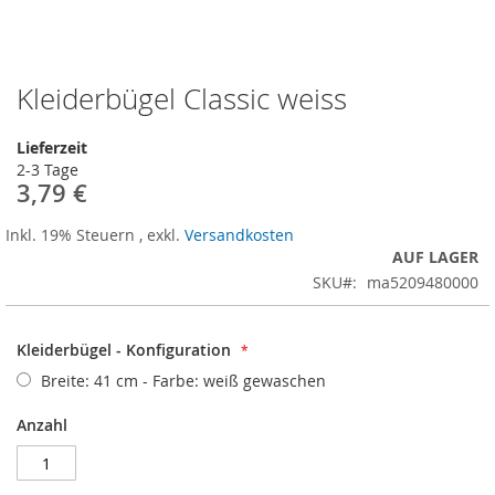
Kleiderbügel Classic weiss
Zum
Anfang
der
Lieferzeit
Bildergalerie
2-3 Tage
springen
3,79 €
Inkl. 19% Steuern
,
exkl.
Versandkosten
AUF LAGER
SKU
ma5209480000
Kleiderbügel - Konfiguration
Breite: 41 cm - Farbe: weiß gewaschen
Anzahl