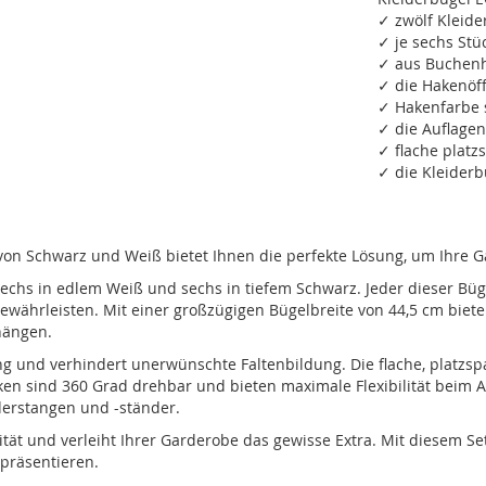
✓ zwölf Kleide
✓ je sechs Stü
✓ aus Buchenho
✓ die Hakenöf
✓ Hakenfarbe s
✓ die Auflage
✓ flache plat
✓ die Kleiderb
on Schwarz und Weiß bietet Ihnen die perfekte Lösung, um Ihre Gar
 sechs in edlem Weiß und sechs in tiefem Schwarz. Jeder dieser Bü
ährleisten. Mit einer großzügigen Bügelbreite von 44,5 cm biete
hängen.
ung und verhindert unerwünschte Faltenbildung. Die flache, platzs
en sind 360 Grad drehbar und bieten maximale Flexibilität beim 
derstangen und -ständer.
tät und verleiht Ihrer Garderobe das gewisse Extra. Mit diesem Se
präsentieren.