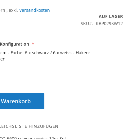
ern
,
exkl.
Versandkosten
AUF LAGER
SKU
KBP029SW12
 Konfiguration
 cm - Farbe: 6 x schwarz / 6 x weiss - Haken:
ben
n Warenkorb
LEICHSLISTE HINZUFÜGEN
CO 6600 schwarz weiss 12er Set