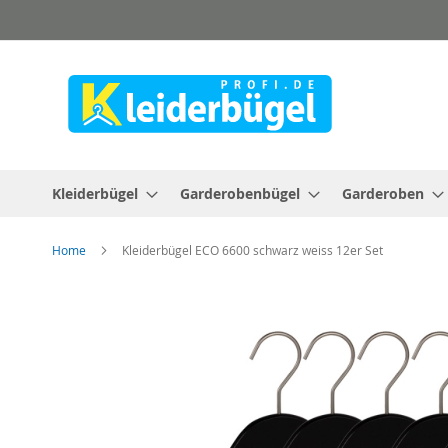
Direkt
zum
Inhalt
Kleiderbügel
Garderobenbügel
Garderoben
Home
Kleiderbügel ECO 6600 schwarz weiss 12er Set
Zum
Ende
der
Bildergalerie
springen