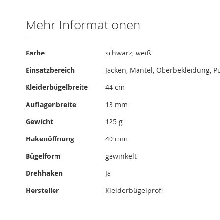
Mehr Informationen
Mehr
Farbe
schwarz, weiß
Informationen
Einsatzbereich
Jacken, Mäntel, Oberbekleidung, Pu
Kleiderbügelbreite
44 cm
Auflagenbreite
13 mm
Gewicht
125 g
Hakenöffnung
40 mm
Bügelform
gewinkelt
Drehhaken
Ja
Hersteller
Kleiderbügelprofi