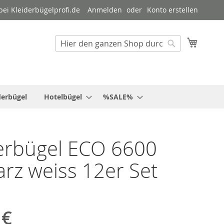
ei Kleiderbügelprofi.de
Anmelden
Konto erstellen
Mein W
Suche
Suche
derbügel
Hotelbügel
%SALE%
erbügel ECO 6600
rz weiss 12er Set
 €