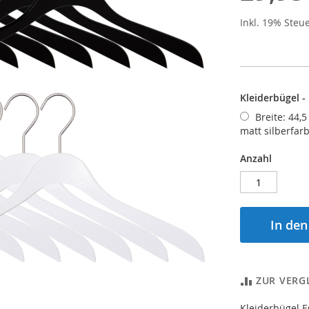
Inkl. 19% Steu
Kleiderbügel -
Breite: 44,5
matt silberfar
Anzahl
In de
ZUR VERG
Kleiderbügel E