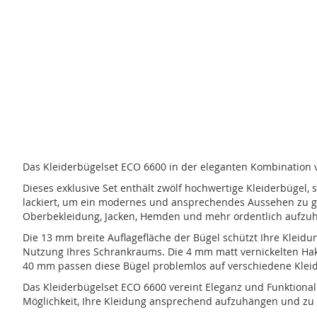
Zum
Anfang
der
Bildergalerie
springen
Das Kleiderbügelset ECO 6600 in der eleganten Kombination v
Dieses exklusive Set enthält zwölf hochwertige Kleiderbügel,
lackiert, um ein modernes und ansprechendes Aussehen zu gew
Oberbekleidung, Jacken, Hemden und mehr ordentlich aufzu
Die 13 mm breite Auflagefläche der Bügel schützt Ihre Kleid
Nutzung Ihres Schrankraums. Die 4 mm matt vernickelten Hak
40 mm passen diese Bügel problemlos auf verschiedene Klei
Das Kleiderbügelset ECO 6600 vereint Eleganz und Funktionali
Möglichkeit, Ihre Kleidung ansprechend aufzuhängen und zu 