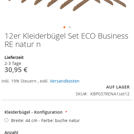
12er Kleiderbügel Set ECO Business
Zum
Anfang
RE natur n
der
Bildergalerie
Lieferzeit
springen
2-3 Tage
30,95 €
Inkl. 19% Steuern
,
exkl.
Versandkosten
AUF LAGER
SKU
KBP037RENA1set12
Kleiderbügel - Konfiguration
Breite: 44 cm - Farbe: buche natur
Anzahl