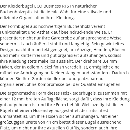
Der Kleiderbügel ECO Business RFS in natürlicher
Buchenholzoptik ist die ideale Wahl für eine stilvolle und
effiziente Organisation Ihrer Kleidung.
Der Formbügel aus hochwertigem Buchenholz vereint
Funktionalität und Ästhetik auf beeindruckende Weise. Er
präsentiert nicht nur Ihre Garderobe auf ansprechende Weise,
sondern ist auch äußerst stabil und langlebig. Sein gewinkeltes
Design macht ihn perfekt geeignet, um Anzüge, Hemden, Blusen
und mehr knitterfrei und gut organisiert aufzuhängen, sodass
Ihre Kleidung stets makellos aussieht. Der drehbare 3,4 mm
Haken, der in edlem Nickel finish veredelt ist, ermöglicht eine
mühelose Anbringung an Kleiderstangen und -ständern. Dadurch
können Sie Ihre Garderobe flexibel und platzsparend
organisieren, ohne Kompromisse bei der Qualität einzugehen.
Die ergonomische Form dieses Holzkleiderbügels, zusammen mit
einer 12 mm breiten Auflagefläche, sorgt dafür, dass Ihre Kleidung
gut aufgehoben ist und ihre Form behält. Gleichzeitig ist dieser
Bügel mit einem Hosensteg ausgestattet, der rutschfest
ummantelt ist, um Ihre Hosen sicher aufzuhängen. Mit einer
großzügigen Breite von 44 cm bietet dieser Bügel ausreichend
Platz, um nicht nur Ihre aktuellen Outfits, sondern auch Ihre