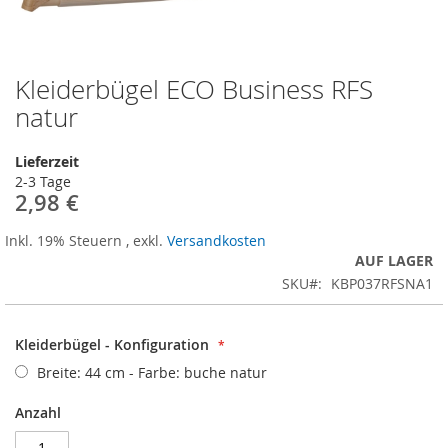
Kleiderbügel ECO Business RFS
Zum
Anfang
natur
der
Bildergalerie
Lieferzeit
springen
2-3 Tage
2,98 €
Inkl. 19% Steuern
,
exkl.
Versandkosten
AUF LAGER
SKU
KBP037RFSNA1
Kleiderbügel - Konfiguration
Breite: 44 cm - Farbe: buche natur
Anzahl