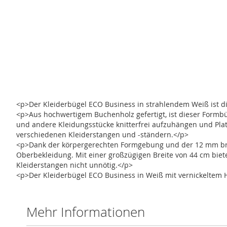
Zum
Anfang
der
Bildergalerie
springen
<p>Der Kleiderbügel ECO Business in strahlendem Weiß ist die 
<p>Aus hochwertigem Buchenholz gefertigt, ist dieser Formbü
und andere Kleidungsstücke knitterfrei aufzuhängen und Plat
verschiedenen Kleiderstangen und -ständern.</p>
<p>Dank der körpergerechten Formgebung und der 12 mm breit
Oberbekleidung. Mit einer großzügigen Breite von 44 cm bietet
Kleiderstangen nicht unnötig.</p>
<p>Der Kleiderbügel ECO Business in Weiß mit vernickeltem Ha
Mehr Informationen