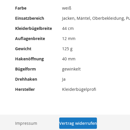
Mehr
Farbe
weiß
Informationen
Einsatzbereich
Jacken, Mäntel, Oberbekleidung, Pu
Kleiderbügelbreite
44 cm
Auflagenbreite
12 mm
Gewicht
125 g
Hakenöffnung
40 mm
Bügelform
gewinkelt
Drehhaken
Ja
Hersteller
Kleiderbügelprofi
Impressum
Vertrag widerrufen