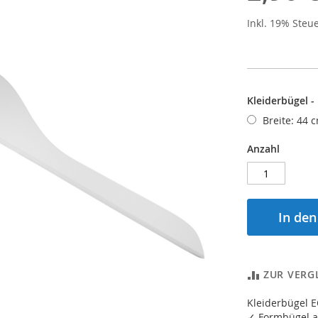
Inkl. 19% Steu
Kleiderbügel -
Breite: 44 c
Anzahl
In de
ZUR VERG
Kleiderbügel 
✓ Formbügel a