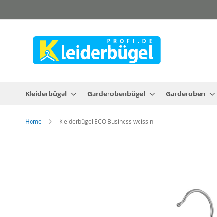
Direkt
zum
Inhalt
Kleiderbügel
Garderobenbügel
Garderoben
Home
Kleiderbügel ECO Business weiss n
Zum
Ende
der
Bildergalerie
springen