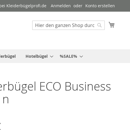
ei Kleiderbügelprofi.de
Anmelden
Konto erstellen
Mein W
Suche
Suche
derbügel
Hotelbügel
%SALE%
erbügel ECO Business
 n
€