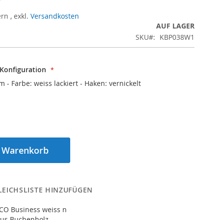
ern
,
exkl.
Versandkosten
AUF LAGER
SKU
KBP038W1
 Konfiguration
m - Farbe: weiss lackiert - Haken: vernickelt
n Warenkorb
LEICHSLISTE HINZUFÜGEN
ECO Business weiss n
us Buchenholz