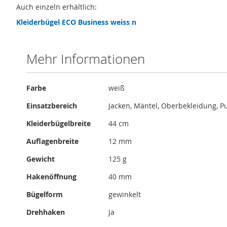
Auch einzeln erhältlich:
Kleiderbügel ECO Business weiss n
Mehr Informationen
Mehr
Farbe
weiß
Informationen
Einsatzbereich
Jacken, Mäntel, Oberbekleidung, Pu
Kleiderbügelbreite
44 cm
Auflagenbreite
12 mm
Gewicht
125 g
Hakenöffnung
40 mm
Bügelform
gewinkelt
Drehhaken
Ja