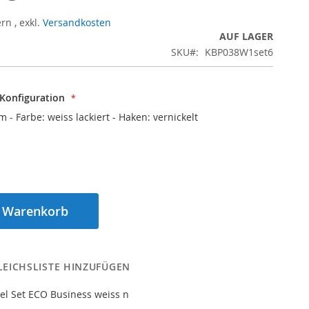
ern
,
exkl.
Versandkosten
AUF LAGER
SKU
KBP038W1set6
 Konfiguration
m - Farbe: weiss lackiert - Haken: vernickelt
n Warenkorb
LEICHSLISTE HINZUFÜGEN
el Set ECO Business weiss n