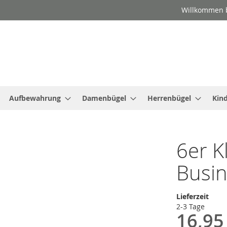
Willkommen b
Aufbewahrung
Damenbügel
Herrenbügel
Kin
6er K
Busin
Lieferzeit
2-3 Tage
16,95