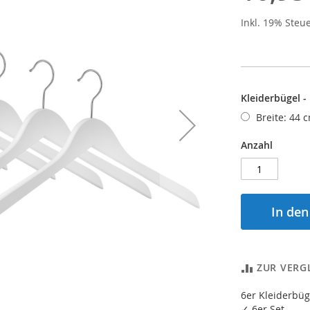
Inkl. 19% Steu
Kleiderbügel -
Breite: 44 c
Anzahl
In de
ZUR VERG
6er Kleiderbüg
✓ 6er Set