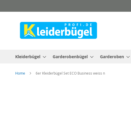
Direkt
zum
Inhalt
Kleiderbügel
Garderobenbügel
Garderoben
Home
6er Kleiderbügel Set ECO Business weiss n
Zum
Ende
der
Bildergalerie
springen