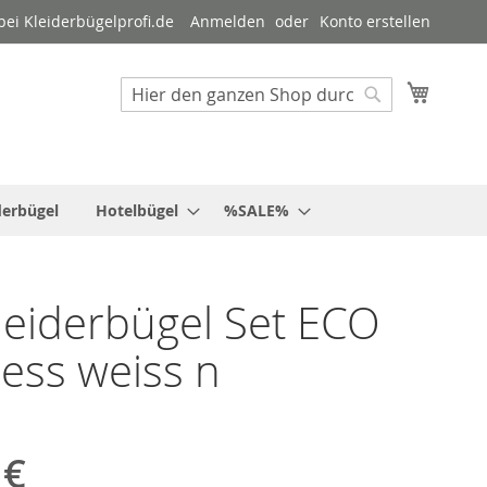
ei Kleiderbügelprofi.de
Anmelden
Konto erstellen
Mein W
Suche
Suche
derbügel
Hotelbügel
%SALE%
leiderbügel Set ECO
ess weiss n
 €