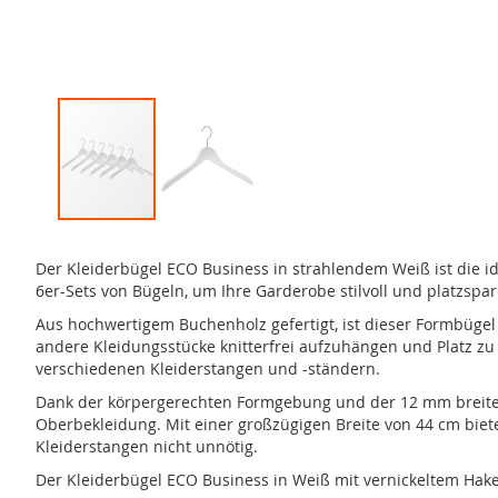
Zum
Anfang
Der Kleiderbügel ECO Business in strahlendem Weiß ist die ide
der
6er-Sets von Bügeln, um Ihre Garderobe stilvoll und platzspar
Bildergalerie
springen
Aus hochwertigem Buchenholz gefertigt, ist dieser Formbügel
andere Kleidungsstücke knitterfrei aufzuhängen und Platz zu
verschiedenen Kleiderstangen und -ständern.
Dank der körpergerechten Formgebung und der 12 mm breiten A
Oberbekleidung. Mit einer großzügigen Breite von 44 cm bietet
Kleiderstangen nicht unnötig.
Der Kleiderbügel ECO Business in Weiß mit vernickeltem Haken 