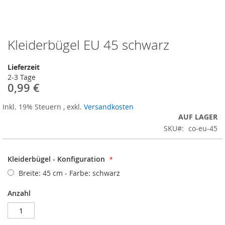
Kleiderbügel EU 45 schwarz
Zum
Anfang
der
Lieferzeit
Bildergalerie
2-3 Tage
springen
0,99 €
Inkl. 19% Steuern
,
exkl.
Versandkosten
AUF LAGER
SKU
co-eu-45
Kleiderbügel - Konfiguration
Breite: 45 cm - Farbe: schwarz
Anzahl