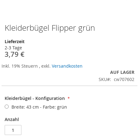
Kleiderbügel Flipper grün
Zum
Anfang
der
Lieferzeit
Bildergalerie
2-3 Tage
springen
3,79 €
Inkl. 19% Steuern
,
exkl.
Versandkosten
AUF LAGER
SKU
cw707602
Kleiderbügel - Konfiguration
Breite: 43 cm - Farbe: grün
Anzahl