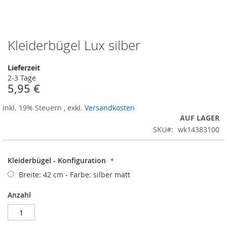
Kleiderbügel Lux silber
Zum
Anfang
der
Lieferzeit
Bildergalerie
2-3 Tage
springen
5,95 €
Inkl. 19% Steuern
,
exkl.
Versandkosten
AUF LAGER
SKU
wk14383100
Kleiderbügel - Konfiguration
Breite: 42 cm - Farbe: silber matt
Anzahl