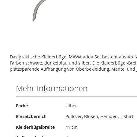
Zum
Anfang
der
Bildergalerie
springen
Das praktische Kleiderbügel MAWA adda Set besteht aus 4 x 
Farben schwarz, dunkelblau und silber. Die Kleiderbügel-Brei
platzsparende Aufhängung von Oberbekleidung, Mäntel und Ja
Mehr Informationen
Mehr
Farbe
silber
Informationen
Einsatzbereich
Pullover, Blusen, Hemden, T-Shirt
Kleiderbügelbreite
41 cm