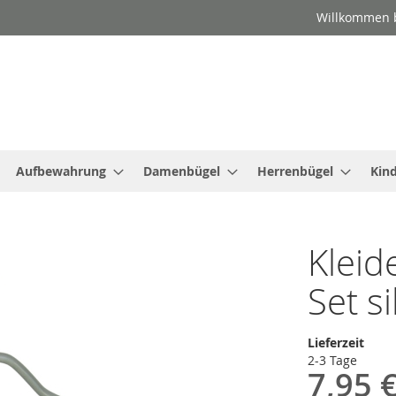
Willkommen b
Aufbewahrung
Damenbügel
Herrenbügel
Kin
Klei
Set si
Lieferzeit
2-3 Tage
7,95 