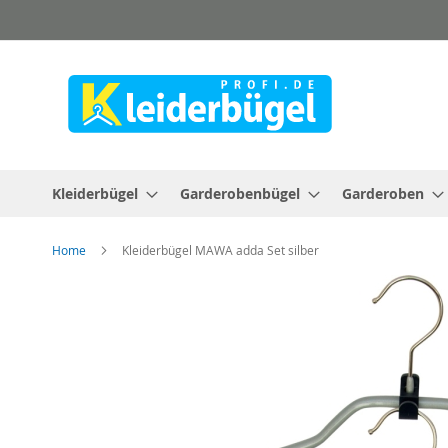
Direkt
zum
Inhalt
Kleiderbügel
Garderobenbügel
Garderoben
Home
Kleiderbügel MAWA adda Set silber
Zum
Ende
der
Bildergalerie
springen