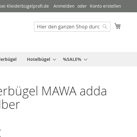
ei Kleiderbügelprofi.de
Anmelden
Konto erstellen
Mein W
Suche
Suche
derbügel
Hotelbügel
%SALE%
derbügel MAWA adda
lber
€