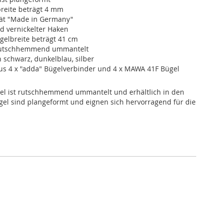
breite beträgt 4 mm
ität "Made in Germany"
d vernickelter Haken
ügelbreite beträgt 41 cm
 rutschhemmend ummantelt
n schwarz, dunkelblau, silber
aus 4 x "adda" Bügelverbinder und 4 x MAWA 41F Bügel
gel ist rutschhemmend ummantelt und erhältlich in den
ügel sind plangeformt und eignen sich hervorragend für die