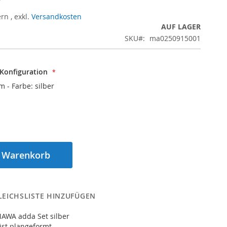
ern
,
exkl.
Versandkosten
AUF LAGER
SKU
ma0250915001
 Konfiguration
m - Farbe: silber
n Warenkorb
LEICHSLISTE HINZUFÜGEN
MAWA adda Set silber
 ist plangeformt