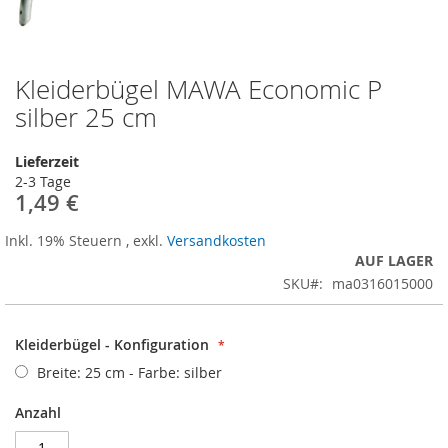
Kleiderbügel MAWA Economic P
Zum
Anfang
silber 25 cm
der
Bildergalerie
Lieferzeit
springen
2-3 Tage
1,49 €
Inkl. 19% Steuern
,
exkl.
Versandkosten
AUF LAGER
SKU
ma0316015000
Kleiderbügel - Konfiguration
Breite: 25 cm - Farbe: silber
Anzahl