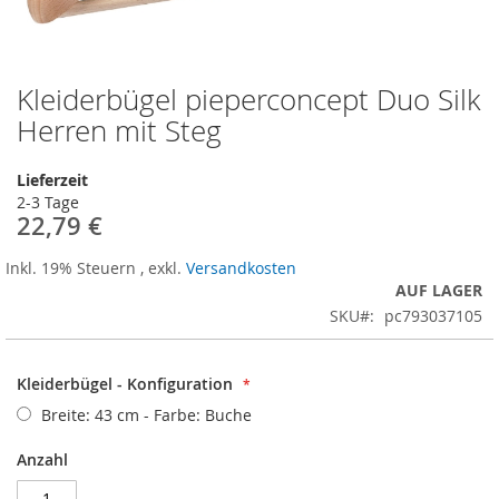
Kleiderbügel pieperconcept Duo Silk
Zum
Anfang
Herren mit Steg
der
Bildergalerie
Lieferzeit
springen
2-3 Tage
22,79 €
Inkl. 19% Steuern
,
exkl.
Versandkosten
AUF LAGER
SKU
pc793037105
Kleiderbügel - Konfiguration
Breite: 43 cm - Farbe: Buche
Anzahl