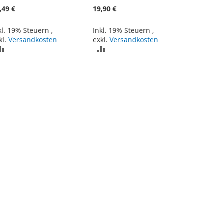
,49 €
19,90 €
kl. 19% Steuern
,
Inkl. 19% Steuern
,
kl.
Versandkosten
exkl.
Versandkosten
ZUR
ZUR
VERGLEICHSLISTE
VERGLEICHSLISTE
HINZUFÜGEN
HINZUFÜGEN