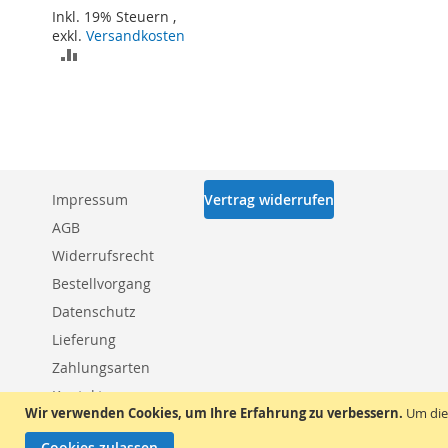
Inkl. 19% Steuern
,
exkl.
Versandkosten
ZUR
VERGLEICHSLISTE
HINZUFÜGEN
Impressum
Vertrag widerrufen
AGB
Widerrufsrecht
Bestellvorgang
Datenschutz
Lieferung
Zahlungsarten
Kontakt
Wir verwenden Cookies, um Ihre Erfahrung zu verbessern.
Um die
Cookies zulassen