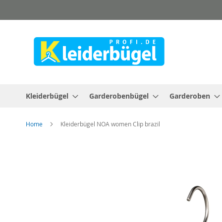
Direkt
zum
Inhalt
Kleiderbügel
Garderobenbügel
Garderoben
Home
Kleiderbügel NOA women Clip brazil
Zum
Ende
der
Bildergalerie
springen