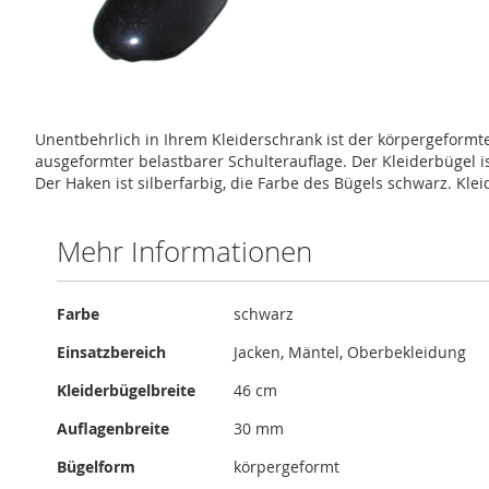
Zum
Anfang
Unentbehrlich in Ihrem Kleiderschrank ist der körpergeformt
der
ausgeformter belastbarer Schulterauflage. Der Kleiderbügel i
Bildergalerie
Der Haken ist silberfarbig, die Farbe des Bügels schwarz. Kl
springen
Mehr Informationen
Mehr
Farbe
schwarz
Informationen
Einsatzbereich
Jacken, Mäntel, Oberbekleidung
Kleiderbügelbreite
46 cm
Auflagenbreite
30 mm
Bügelform
körpergeformt