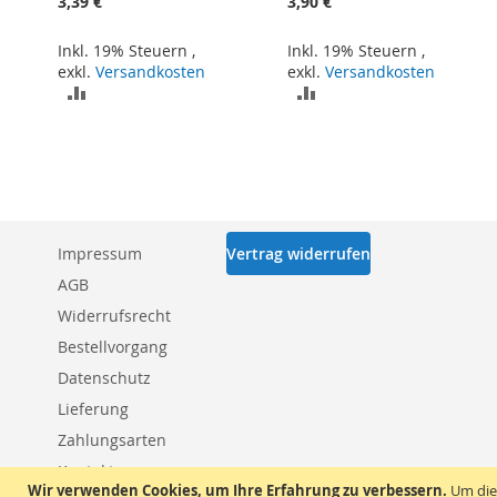
3,39 €
3,90 €
Inkl. 19% Steuern
,
Inkl. 19% Steuern
,
exkl.
Versandkosten
exkl.
Versandkosten
ZUR
ZUR
VERGLEICHSLISTE
VERGLEICHSLISTE
HINZUFÜGEN
HINZUFÜGEN
Impressum
Vertrag widerrufen
AGB
Widerrufsrecht
Bestellvorgang
Datenschutz
Lieferung
Zahlungsarten
Kontakt
Wir verwenden Cookies, um Ihre Erfahrung zu verbessern.
Um die