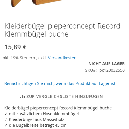
Kleiderbügel pieperconcept Record
Zum
Anfang
Klemmbügel buche
der
Bildergalerie
15,89 €
springen
Inkl. 19% Steuern
,
exkl.
Versandkosten
NICHT AUF LAGER
SKU
pc120032550
Benachrichtigen Sie mich, wenn das Produkt auf Lager ist
ZUR VERGLEICHSLISTE HINZUFÜGEN
Kleiderbügel pieperconcept Record Klemmbügel buche
✓ mit zusätzlichem Hosenklemmbügel
✓ Kleiderbügel aus Massivholz
✓ die Bügelbreite beträgt 45 cm