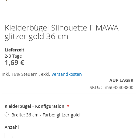
Kleiderbügel Silhouette F MAWA
Zum
Anfang
glitzer gold 36 cm
der
Bildergalerie
Lieferzeit
springen
2-3 Tage
1,69 €
Inkl. 19% Steuern
,
exkl.
Versandkosten
AUF LAGER
SKU
ma032403800
Kleiderbügel - Konfiguration
Breite: 36 cm - Farbe: glitzer gold
Anzahl