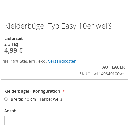
Kleiderbügel Typ Easy 10er weiß
Zum
Anfang
der
Lieferzeit
Bildergalerie
2-3 Tag
springen
4,99 €
Inkl. 19% Steuern
,
exkl.
Versandkosten
AUF LAGER
SKU
wk140840100ws
Kleiderbügel - Konfiguration
Breite: 40 cm - Farbe: weiß
Anzahl