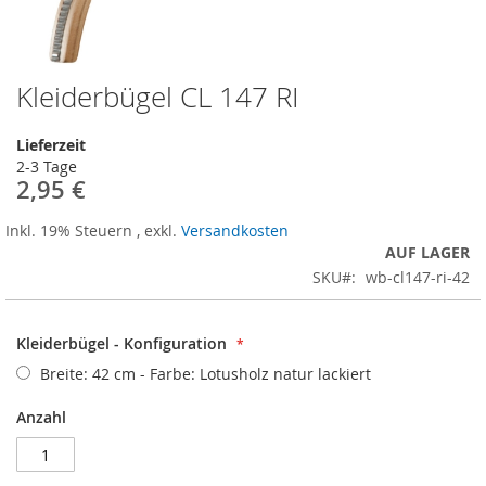
Kleiderbügel CL 147 RI
Zum
Anfang
der
Lieferzeit
Bildergalerie
2-3 Tage
springen
2,95 €
Inkl. 19% Steuern
,
exkl.
Versandkosten
AUF LAGER
SKU
wb-cl147-ri-42
Kleiderbügel - Konfiguration
Breite: 42 cm - Farbe: Lotusholz natur lackiert
Anzahl