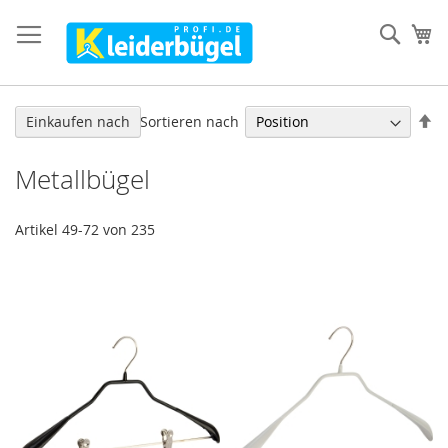
Direkt
zum
Such
Me
Inhalt
In
Sortieren nach
Einkaufen nach
ab
Re
Metallbügel
Artikel
49
-
72
von
235