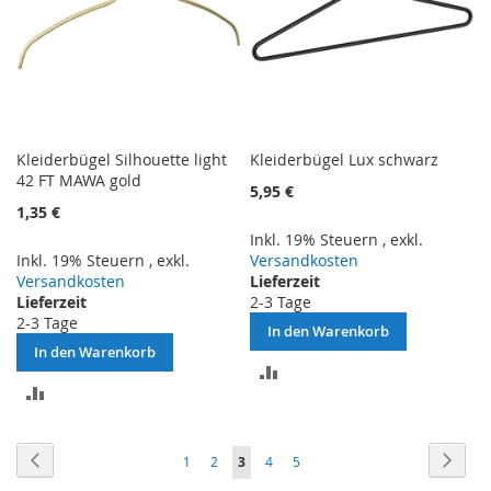
Kleiderbügel Silhouette light
Kleiderbügel Lux schwarz
42 FT MAWA gold
5,95 €
1,35 €
Inkl. 19% Steuern
,
exkl.
Inkl. 19% Steuern
,
exkl.
Versandkosten
Versandkosten
Lieferzeit
Lieferzeit
2-3 Tage
2-3 Tage
In den Warenkorb
In den Warenkorb
ZUR
ZUR
VERGLEICHSLISTE
VERGLEICHSLISTE
HINZUFÜGEN
Seite
Seite
Zurück
Seite
Weite
Seite
Seite
Sie
Seite
Seite
1
2
3
4
5
HINZUFÜGEN