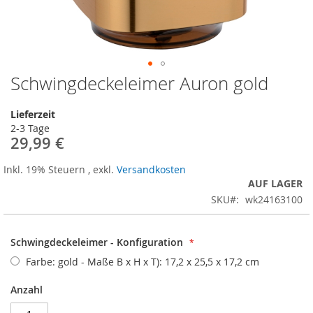
Schwingdeckeleimer Auron gold
Zum
Anfang
der
Lieferzeit
Bildergalerie
2-3 Tage
springen
29,99 €
Inkl. 19% Steuern
,
exkl.
Versandkosten
AUF LAGER
SKU
wk24163100
Schwingdeckeleimer - Konfiguration
Farbe: gold - Maße B x H x T): 17,2 x 25,5 x 17,2 cm
Anzahl