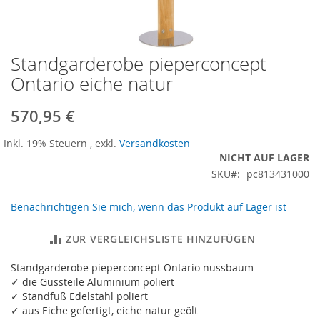
Standgarderobe pieperconcept
Zum
Anfang
Ontario eiche natur
der
Bildergalerie
570,95 €
springen
Inkl. 19% Steuern
,
exkl.
Versandkosten
NICHT AUF LAGER
SKU
pc813431000
Benachrichtigen Sie mich, wenn das Produkt auf Lager ist
ZUR VERGLEICHSLISTE HINZUFÜGEN
Standgarderobe pieperconcept Ontario nussbaum
✓ die Gussteile Aluminium poliert
✓ Standfuß Edelstahl poliert
✓ aus Eiche gefertigt, eiche natur geölt