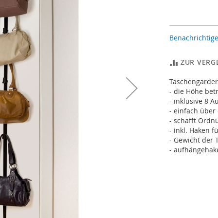
Benachrichtige
ZUR VERG
Taschengarder
- die Höhe bet
- inklusive 8 
- einfach über
- schafft Ord
- inkl. Haken f
- Gewicht der 
- aufhängehak