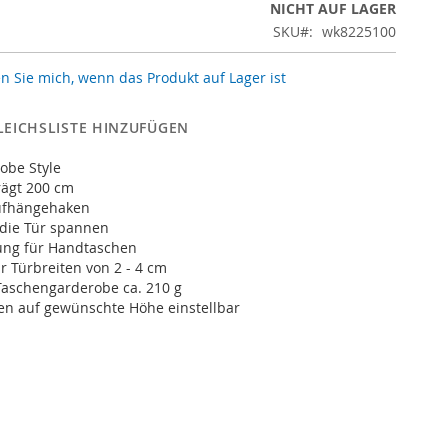
NICHT AUF LAGER
SKU
wk8225100
n Sie mich, wenn das Produkt auf Lager ist
LEICHSLISTE HINZUFÜGEN
obe Style
rägt 200 cm
Aufhängehaken
 die Tür spannen
nung für Handtaschen
ür Türbreiten von 2 - 4 cm
Taschengarderobe ca. 210 g
en auf gewünschte Höhe einstellbar