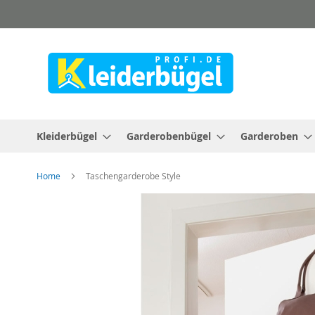
Direkt
zum
Inhalt
Kleiderbügel
Garderobenbügel
Garderoben
Home
Taschengarderobe Style
Zum
Ende
der
Bildergalerie
springen