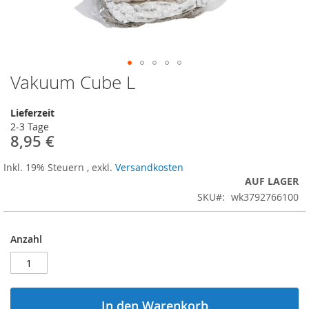
Vakuum Cube L
Zum
Anfang
der
Lieferzeit
Bildergalerie
2-3 Tage
springen
8,95 €
Inkl. 19% Steuern
,
exkl.
Versandkosten
AUF LAGER
SKU
wk3792766100
Anzahl
In den Warenkorb