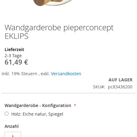
Wandgarderobe pieperconcept
Zum
Anfang
EKLIPS
der
Bildergalerie
Lieferzeit
springen
2-3 Tage
61,49 €
Inkl. 19% Steuern
,
exkl.
Versandkosten
AUF LAGER
SKU
pc83436200
Wandgarderobe - Konfiguration
Holz: Eiche natur, Spiegel
Anzahl