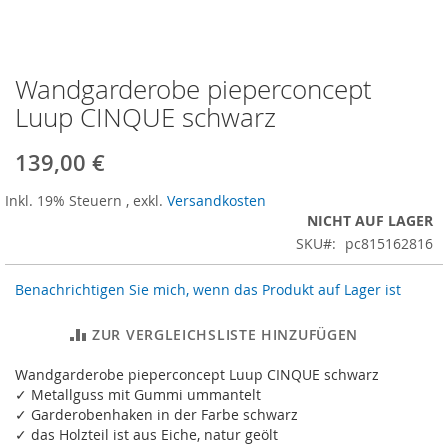
Wandgarderobe pieperconcept
Zum
Anfang
Luup CINQUE schwarz
der
Bildergalerie
139,00 €
springen
Inkl. 19% Steuern
,
exkl.
Versandkosten
NICHT AUF LAGER
SKU
pc815162816
Benachrichtigen Sie mich, wenn das Produkt auf Lager ist
ZUR VERGLEICHSLISTE HINZUFÜGEN
Wandgarderobe pieperconcept Luup CINQUE schwarz
✓ Metallguss mit Gummi ummantelt
✓ Garderobenhaken in der Farbe schwarz
✓ das Holzteil ist aus Eiche, natur geölt